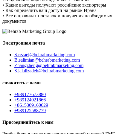
• Какие выгоды получают российские экспортеры
• Как определить ваш доступ на рынок Ирана
• Все о правилах поставок и получения необходимых
документов
Электронная почта
S.rezaei@behrabmarketing.com
B.salimian@behrabmarketing.com
Zhangzheng@behrabmarketing.com
S.jalalizadeh@behrabmarketing.com
свяжитесь с нами
+989177673880
+989124021866
+8615309160629
+989125588779
Присоединяйтесь к нам
Чтобы быть в курсе последних новостей и статей БМГ,